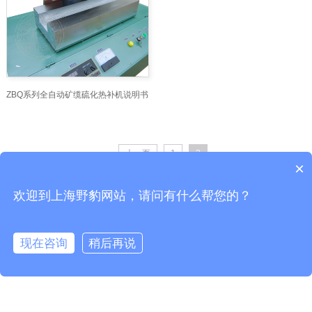
ZBQ系列全自动矿缆硫化热补机说明书
上一页
1
2
×
欢迎到上海野豹网站，请问有什么帮您的？
Copyright © 上海电兴科技有限公司开关通电试验台、开关测试仪、真空度开关测
试仪
现在咨询
稍后再说
沪ICP备10206185号-49
在线咨询
公司地址：上海市剑川路600号开关通电试验台、开关测试仪、真空度开关测试仪
客服
电话
全国服务电话:021-54358329 野豹官网