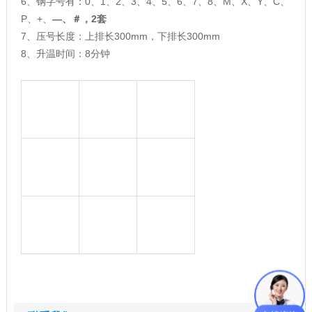
6、钢字号有：0、1、2、3、4、5、6、7、8、M、X、Y、C、
P、+、
—、＃
，
2套
7、压号长度：上排长300mm，下排长300mm
8、升温时间：8分钟