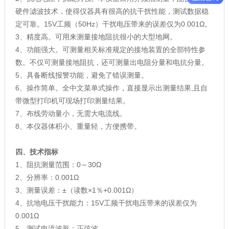
硬件滤波技术，使得仪器具有很高的抗干扰性能，测试数据稳
定可靠。15V工频（50Hz）干扰电压带来的误差仅为0.001Ω。
3、精度高。可用来测量接地阻抗很小的大型地网。
4、功能强大。可测量相关标准规定的接地装置的全部特性参
数。不仅可测量接地阻抗，还可测量出电阻分量和电抗分量。
5、具备断线报警功能，避免了错误测量。
6、操作简单。全中文菜单式操作，直接显示出测量结果,且自
带微型打印机可现场打印测量结果。
7、布线劳动量小，无需大电流线。
8、本仪器体积小、重量轻，方便携带。
四、技术指标
1、阻抗测量范围：0～30Ω
2、分辨率：0.001Ω
3、测量误差：±（读数×1％+0.001Ω）
4、抗地电压干扰能力：15V工频干扰电压带来的误差仅为
0.001Ω
5、测试电流波形：正弦波