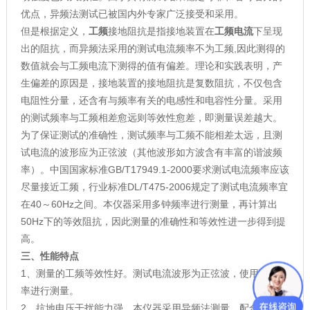
优点，异频法测试已被国内外专家广泛接受和采用。
但是根据定义，
工频
接地阻抗是指接地装置在
工频电流
下呈现
出的阻抗，而异频法采用的测试电流频率不为工频,因此测得的
数值就会与工频电流下测得的值有偏差。理论和实践表明，产
生偏差的原因是，接地装置的接地阻抗是复数阻抗，不仅包含
电阻性分量，还含有与频率有关的电感性和电容性分量。采用
的测试频率与工频相差愈远则等效性愈差，即测量误差越大。
为了保证测试的准确性，测试频率与工频不能相差太远，且测
试电流的波形应为正弦波（其他波形如方波含有丰富的谐波频
率）。中国国家标准GB/T17949.1-2000要求测试电流频率应该
尽量接近工频，行业标准DL/T475-2006规定了测试电流频率宜
在40～60Hz之间。本仪器采用多钟频率进行测量，再计算出
50Hz下的等效阻抗，因此测量的准确性和等效性进一步得到提
高。
三、性能特点
1、测量的工频等效性好。测试电流波形为正弦波，使用两种频
率进行测量。
2、抗地电压干扰能力强。本仪器采用异频法测量，配合现代软