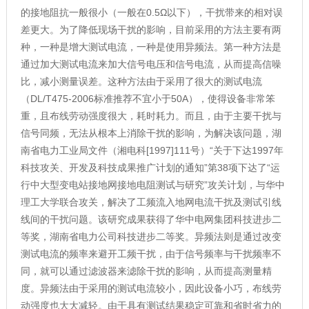
的接地阻抗一般很小（一般在0.5Ω以下），干扰带来的相对误
差更大。为了降低现场干扰的影响，目前采用的方法主要有两
种，一种是增大测试电流，一种是使用异频法。第一种方法是
通过加大测试电流来加大信号电压和信号电流，从而提高信噪
比，减小测量误差。这种方法由于采用了很大的测试电流
（DL/T475-2006标准推荐不宜小于50A），使得设备非常笨
重，且布线劳动强度很大，耗时耗力。而且，由于主要干扰与
信号同频，无法从根本上消除干扰的影响，为解决该问题，湖
南省电力工业局文件（湘电科[1997]111号）“关于下达1997年
科技攻关、开发及科技成果推广计划的通知”第38项下达了“运
行中大型变电站接地网接地电阻测试与研究”攻关计划，与华中
理工大学联合攻关，解决了工频流入地网电流干扰及测试引线
线间的干扰问题。该研究成果获得了华中电网集团科技进步二
等奖，湖南省电力公司科技进步二等奖。异频法则是通过改变
测试电流的频率来避开工频干扰，由于信号频率与干扰频率不
同，就可以通过滤波器来滤除干扰的影响，从而提高测量精
度。异频法由于采用的测试电流较小，因此设备小巧，布线劳
动强度也大大减轻。由于具有测试结果稳定可靠和省时省力的