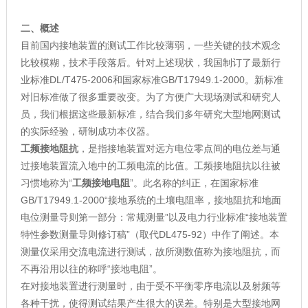
二、概述
目前国内接地装置的测试工作比较薄弱，一些关键的技术观念
比较模糊，技术手段落后。针对上述现状，我国制订了最新行
业标准DL/T475-2006和国家标准GB/T17949.1-2000。新标准
对旧标准做了很多重要改变。为了方便广大现场测试和研究人
员，我们根据这些最新标准，结合我们多年研究大型地网测试
的实际经验，研制成功本仪器。
工频接地阻抗
，是指接地装置对远方电位零点间的电位差与通
过接地装置流入地中的工频电流的比值。工频接地阻抗以往被
习惯地称为“
工频接地电阻
”。此名称的纠正，在国家标准
GB/T17949.1-2000“接地系统的土壤电阻率，接地阻抗和地面
电位测量导则第一部分：常规测量”以及电力行业标准“接地装置
特性参数测量导则修订稿”（取代DL475-92）中作了阐述。本
测量仪采用交流电流进行测试，故所测数值称为接地阻抗，而
不再沿用以往的称呼“接地电阻”。
在对接地装置进行测量时，由于受不平衡零序电流以及射频等
各种干扰，使得测试结果产生很大的误差。特别是大型接地网