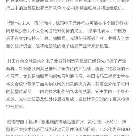
的逐渐增强，将提高我国电子元件行业在国际上的地位，同时减少
行业中的重复建设和无序竞争;小公司则将面临兼并和重组危机。
“预计在未来一段时间内，我国电子元件行业可能在多个细分行业
内形成少数几个大公司占绝对优势的局面。”温学礼表示，中国政
府正在大力扶持云计算、物联网、光通信等新兴产业，并投入了大
量的扶持资金，这将给疲软的电子信息产业带来新机遇。
村田作为全球最大的电子元器件制造商显然已经领先把握了产业
商机，针对物联网其已推出了全方位的产品线，覆盖了物联网的三
个层面，尤其是物联网的感知层和通信层。村田市场工程师太兰在
本次会议中带来了面向物联网的相关解决方案，其着重介绍了村田
的新型传感器——由光技术制作的气体传感器。它主要由一个红外
光源、光学滤波器及红外传感器组成，通过计算CO2的浓度来检测
空气质量。
随着智能手机和平板电脑的市场迅速扩张，高性能、小尺寸、薄
型化三大技术趋势已成为被动元器件追求的目标。TDK作为在HDD