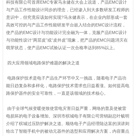
科技有限公司首席EMC专家马永健在大会上说道，产品EMC设计
与产品工作性能设计同步的理念，已经渗入到大多数研发工程师的
意识中，但究竟应该如何实现?马永健表示，在企业内部形成一套
高效可控的与产品工作性能研发平台嵌入结合的EMC设计流程，
使产品的EMC设计与功能设计完全融为一体，克服产品EMC设计
与功能性设计“两层皮”或“皮外皮”现象，把产品的EMC问题消灭在
萌芽状态，使产品EMC试验认证一次合格率达到85%以上。
四大应用领域电路保护难题的解决之道
电路保护技术是电子产品生产环节中又一挑战，随着电子产品功
能日趋复杂和多样化，电路保护技术需求也日益看涨。如何提高电
路保护器件的安全可靠性，一直是该领域的技术核心。
由于全球气候变暖使致使雷电灾害日益严重，网络的普及使被雷
电损坏的电子设备增加。深圳市槟城电子有限公司营销副总叶毓明
介绍了槟城过压防护解决之道。顺络电子产品经理陆达富的演讲则
给出了智能手机中的被动元器件的选型和应用解决方案，内容重点