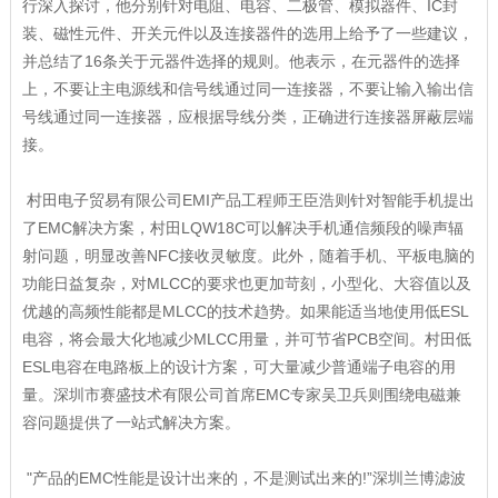
行深入探讨，他分别针对电阻、电容、二极管、模拟器件、IC封
装、磁性元件、开关元件以及连接器件的选用上给予了一些建议，
并总结了16条关于元器件选择的规则。他表示，在元器件的选择
上，不要让主电源线和信号线通过同一连接器，不要让输入输出信
号线通过同一连接器，应根据导线分类，正确进行连接器屏蔽层端
接。
村田电子贸易有限公司EMI产品工程师王臣浩则针对智能手机提出
了EMC解决方案，村田LQW18C可以解决手机通信频段的噪声辐
射问题，明显改善NFC接收灵敏度。此外，随着手机、平板电脑的
功能日益复杂，对MLCC的要求也更加苛刻，小型化、大容值以及
优越的高频性能都是MLCC的技术趋势。如果能适当地使用低ESL
电容，将会最大化地减少MLCC用量，并可节省PCB空间。村田低
ESL电容在电路板上的设计方案，可大量减少普通端子电容的用
量。深圳市赛盛技术有限公司首席EMC专家吴卫兵则围绕电磁兼
容问题提供了一站式解决方案。
"产品的EMC性能是设计出来的，不是测试出来的!”深圳兰博滤波