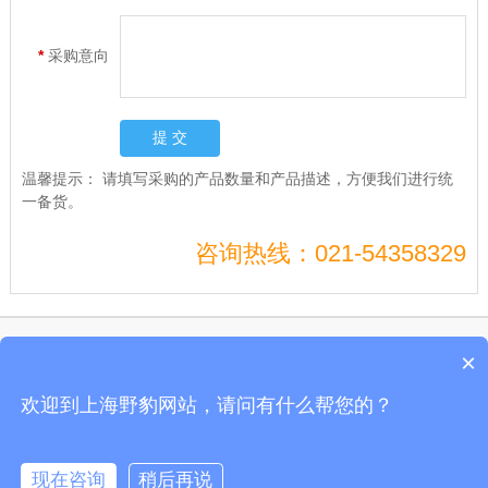
*
采购意向
温馨提示：
请填写采购的产品数量和产品描述，方便我们进行统
一备货。
咨询热线：021-54358329
Copyright © 上海电兴科技有限公司开关通电试验台、开关测试仪、真空度开关测
×
试仪
沪ICP备10206185号-49
欢迎到上海野豹网站，请问有什么帮您的？
公司地址：上海市剑川路600号开关通电试验台、开关测试仪、真空度开关测试仪
全国服务电话:021-54358329 野豹官网
现在咨询
稍后再说