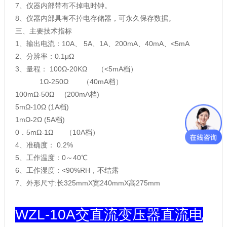
7、仪器内部带有不掉电时钟。
8、仪器内部具有不掉电存储器，可永久保存数据。
三、主要技术指标
1、输出电流：10A、 5A、1A、200mA、40mA、<5mA
2、分辨率：0.1μΩ
3、量程： 100Ω-20KΩ （<5mA档）
1Ω-250Ω （40mA档）
100mΩ-50Ω (200mA档)
5mΩ-10Ω
(1A档)
1mΩ-2Ω
(5A档)
0．5mΩ-1Ω （10A档）
4、准确度： 0.2%
5、工作温度：0～40℃
6、工作湿度：<90%RH，不结露
7、外形尺寸:长325mmX宽240mmX高275mm
WZL-10A交直流变压器直流电