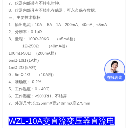
7、仪器内部带有不掉电时钟。
8、仪器内部具有不掉电存储器，可永久保存数据。
三、主要技术指标
1、输出电流：10A、 5A、1A、200mA、40mA、<5mA
2、分辨率：0.1μΩ
3、量程： 100Ω-20KΩ （<5mA档）
1Ω-250Ω （40mA档）
100mΩ-50Ω (200mA档)
5mΩ-10Ω
(1A档)
1mΩ-2Ω
(5A档)
0．5mΩ-1Ω （10A档）
4、准确度： 0.2%
5、工作温度：0～40℃
6、工作湿度：<90%RH，不结露
7、外形尺寸:长325mmX宽240mmX高275mm
WZL-10A交直流变压器直流电