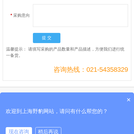
*
采购意向
温馨提示：
请填写采购的产品数量和产品描述，方便我们进行统
一备货。
咨询热线：021-54358329
Copyright © 上海电兴科技有限公司开关通电试验台、开关测试仪、真空度开关测
×
试仪
沪ICP备10206185号-49
欢迎到上海野豹网站，请问有什么帮您的？
公司地址：上海市剑川路600号开关通电试验台、开关测试仪、真空度开关测试仪
全国服务电话:021-54358329 野豹官网
现在咨询
稍后再说