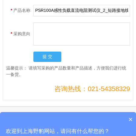
*
产品名称
*
采购意向
温馨提示：
请填写采购的产品数量和产品描述，方便我们进行统
一备货。
咨询热线：021-54358329
Copyright © 上海电兴科技有限公司开关通电试验台、开关测试仪、真空度开关测
×
试仪
沪ICP备10206185号-49
欢迎到上海野豹网站，请问有什么帮您的？
公司地址：上海市剑川路600号开关通电试验台、开关测试仪、真空度开关测试仪