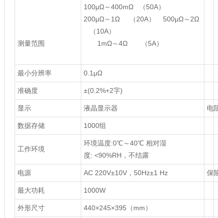
100μΩ～400mΩ （50A）
200μΩ～1Ω （20A） 500μΩ～2Ω
（10A）
测量范围
1mΩ～4Ω （5A）
最小分辨率
0.1μΩ
准确度
±(0.2%+2字)
显示
液晶显示器
电
数据存储
1000组
环境温度:0℃～40℃ 相对湿
工作环境
度: <90%RH，不结露
电源
AC 220V±10V，50Hz±1 Hz
保险
最大功耗
1000W
外形尺寸
440×245×395（mm）